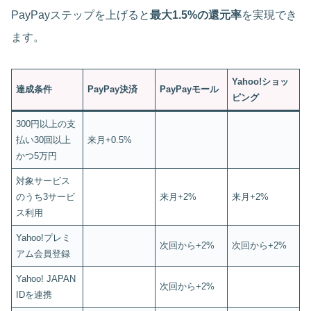
PayPayステップを上げると
最大1.5%の還元率
を実現でき
ます。
Yahoo!ショッ
達成条件
PayPay決済
PayPayモール
ピング
300円以上の支
払い30回以上
来月+0.5%
かつ5万円
対象サービス
のうち3サービ
来月+2%
来月+2%
ス利用
Yahoo!プレミ
次回から+2%
次回から+2%
アム会員登録
Yahoo! JAPAN
次回から+2%
IDを連携