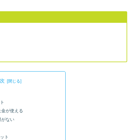
次
ット
上金が使える
限がない
リット