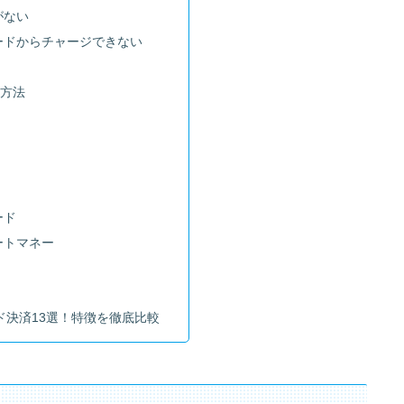
がない
ードからチャージできない
い方法
ト
ード
ートマネー
ド決済13選！特徴を徹底比較